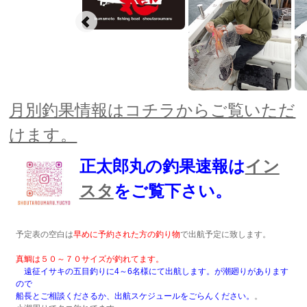
月別釣果情報はコチラからご覧いただ
けます。
正太郎丸の釣果速報は
イン
スタ
をご覧下さい。
予定表の空白は
早めに予約された方の釣り物
で出航予定に致します。
真鯛は５０～７０サイズが釣れてます。
遠征イサキの五目釣りに4～6名様にて出航します。が潮廻りがあります
ので
船長とご相談くださるか、出航スケジュールをごらんください。
。